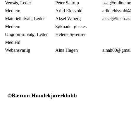
Vensås, Leder
Peter Sattrup
psat@online.n
Medlem
Arild Eidsvold
arild.eidsvold
Materiellutvalt, Leder
Aksel Wiberg
aksel@itech-as
Medlem
Søknader ønskes
Ungdomsutvalg, Leder
Helene Sørensen
Medlem
Webansvarlig
Aina Hagen
ainah00@gmai
©Bærum Hundekjørerklubb