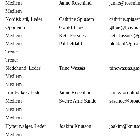
Medlem
Janne Rosenlind
janne@rosenli
Medlem
Nordisk stil, Leder
Cathrine Spigseth
cathrine.spigs
Oppmann
Gørild Thue
gthue@live.no
Medlem
Ketil Fossnes
ketil.fossnes@
Medlem
Pål Lefdahl
plefdahl@gmai
Trener
Trener
Sledehund, Leder
Trine Wassås
trinewassas.gm
Medlem
Medlem
Turutvalget, Leder
Janne Rosenlind
janne.rosenlind
Medlem
Sverre Arne Sande
sasande@broad
Medlem
Medlem
Hytteutvalget, Leder
Joakim Knutson
joakim@knutso
Medlem