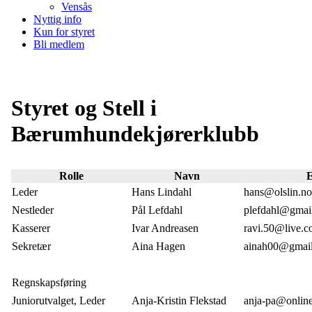
Vensås
Nyttig info
Kun for styret
Bli medlem
Styret og Stell i
Bærumhundekjørerklubb
Rolle
Navn
E
Leder
Hans Lindahl
hans@olslin.no
Nestleder
Pål Lefdahl
plefdahl@gmai
Kasserer
Ivar Andreasen
ravi.50@live.
Sekretær
Aina Hagen
ainah00@gmai
Regnskapsføring
Juniorutvalget, Leder
Anja-Kristin Flekstad
anja-pa@onlin