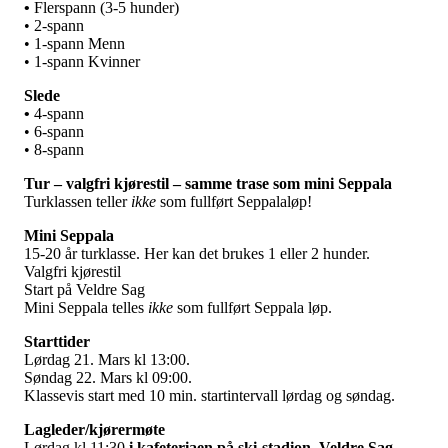
•
Flerspann (3-5 hunder)
• 2-spann
• 1-spann Menn
• 1-spann Kvinner
Slede
•
4-spann
• 6-spann
• 8-spann
Tur – valgfri kjørestil – samme trase som mini Seppala
Turklassen teller
ikke
som fullført Seppalaløp!
Mini Seppala
15-20 år turklasse. Her kan det brukes 1 eller 2 hunder.
Valgfri kjørestil
Start på Veldre Sag
Mini Seppala telles
ikke
som fullført Seppala løp.
Starttider
Lørdag 21. Mars kl 13:00.
Søndag 22. Mars kl 09:00.
Klassevis start med 10 min. startintervall lørdag og søndag.
Lagleder/kjørermøte
Lørdag kl 11:30
i kafeteriaen på ski-stadion, Veldre Sag