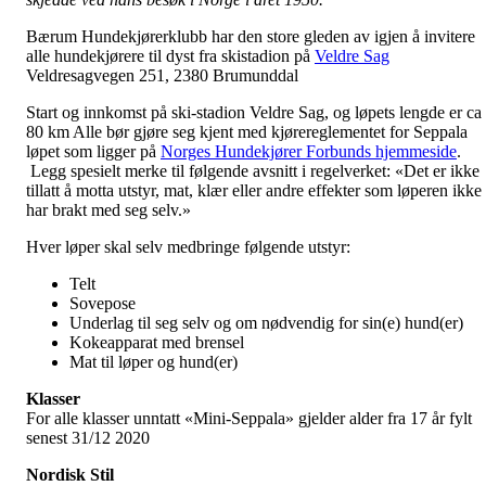
Bærum Hundekjørerklubb har den store gleden av igjen å invitere
alle hundekjørere til dyst fra skistadion på
Veldre Sag
Veldresagvegen 251, 2380 Brumunddal
Start og innkomst på ski-stadion Veldre Sag, og løpets lengde er ca
80 km Alle bør gjøre seg kjent med kjørereglementet for Seppala
løpet som ligger på
Norges Hundekjører Forbunds hjemmeside
.
Legg spesielt merke til følgende avsnitt i regelverket: «Det er ikke
tillatt å motta utstyr, mat, klær eller andre effekter som løperen ikke
har brakt med seg selv.»
Hver løper skal selv medbringe følgende utstyr:
Telt
Sovepose
Underlag til seg selv og om nødvendig for sin(e) hund(er)
Kokeapparat med brensel
Mat til løper og hund(er)
Klasser
For alle klasser unntatt «Mini-Seppala» gjelder alder fra 17 år fylt
senest 31/12 2020
Nordisk Stil