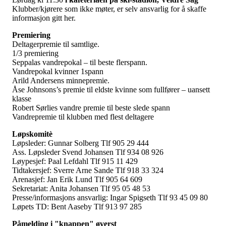
Klubber/kjørere som ikke møter, er selv ansvarlig for å skaffe
informasjon gitt her.
Premiering
Deltagerpremie til samtlige.
1/3 premiering
Seppalas vandrepokal – til beste flerspann.
Vandrepokal kvinner 1spann
Arild Andersens minnepremie.
Åse Johnsons’s premie til eldste kvinne som fullfører – uansett
klasse
Robert Sørlies vandre premie til beste slede spann
Vandrepremie til klubben med flest deltagere
Løpskomitè
Løpsleder: Gunnar Solberg Tlf 905 29 444
Ass. Løpsleder Svend Johansen Tlf 934 08 926
Løypesjef: Paal Lefdahl Tlf 915 11 429
Tidtakersjef: Sverre Arne Sande Tlf 918 33 324
Arenasjef: Jan Erik Lund Tlf 905 64 609
Sekretariat: Anita Johansen Tlf 95 05 48 53
Presse/informasjons ansvarlig: Ingar Spigseth Tlf 93 45 09 80
Løpets TD: Bent Aaseby Tlf 913 97 285
Påmelding i "knappen" øverst