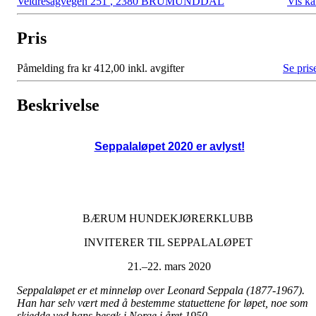
Veldresagvegen 251
,
2380 BRUMUNDDAL
Vis ka
Pris
Påmelding fra kr 412,00 inkl. avgifter
Se pris
Beskrivelse
Seppalaløpet 2020 er avlyst!
BÆRUM HUNDEKJØRERKLUBB
INVITERER TIL SEPPALALØPET
21.–22. mars 2020
Seppalaløpet er et minneløp over Leonard Seppala (1877-1967).
Han har selv vært med å bestemme statuettene for løpet, noe som
skjedde ved hans besøk i Norge i året 1950.