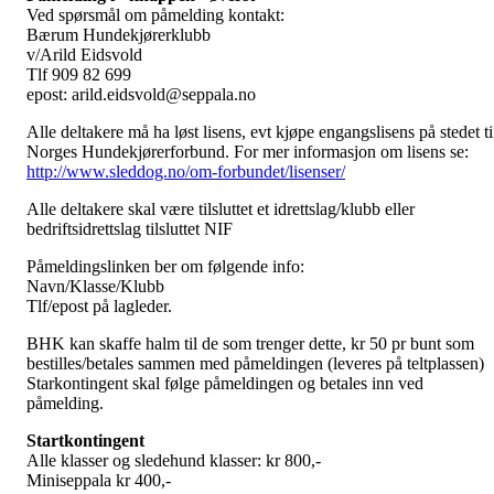
Ved spørsmål om påmelding kontakt:
Bærum Hundekjørerklubb
v/Arild Eidsvold
Tlf 909 82 699
epost: arild.eidsvold@seppala.no
Alle deltakere må ha løst lisens, evt kjøpe engangslisens på stedet ti
Norges Hundekjørerforbund. For mer informasjon om lisens se:
http://www.sleddog.no/om-forbundet/lisenser/
Alle deltakere skal være tilsluttet et idrettslag/klubb eller
bedriftsidrettslag tilsluttet NIF
Påmeldingslinken ber om følgende info:
Navn/Klasse/Klubb
Tlf/epost på lagleder.
BHK kan skaffe halm til de som trenger dette, kr 50 pr bunt som
bestilles/betales sammen med påmeldingen (leveres på teltplassen)
Starkontingent skal følge påmeldingen og betales inn ved
påmelding.
Startkontingent
Alle klasser og sledehund klasser: kr 800,-
Miniseppala kr 400,-