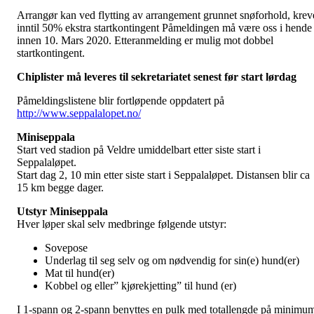
Arrangør kan ved flytting av arrangement grunnet snøforhold, krev
inntil 50% ekstra startkontingent Påmeldingen må være oss i hende
innen 10. Mars 2020. Etteranmelding er mulig mot dobbel
startkontingent.
Chiplister må leveres til sekretariatet senest før start lørdag
Påmeldingslistene blir fortløpende oppdatert på
http://www.seppalalopet.no/
Miniseppala
Start ved stadion på Veldre umiddelbart etter siste start i
Seppalaløpet.
Start dag 2, 10 min etter siste start i Seppalaløpet. Distansen blir ca
15 km begge dager.
Utstyr Miniseppala
Hver løper skal selv medbringe følgende utstyr:
Sovepose
Underlag til seg selv og om nødvendig for sin(e) hund(er)
Mat til hund(er)
Kobbel og eller” kjørekjetting” til hund (er)
I 1-spann og 2-spann benyttes en pulk med totallengde på minimu